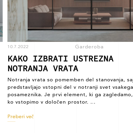
Garderoba
10.7.2022
KAKO IZBRATI USTREZNA
NOTRANJA VRATA
Notranja vrata so pomemben del stanovanja, sa
predstavljajo vstopni del v notranji svet vsakeg
posameznika. Je prvi element, ki ga zagledamo,
KAKO
ko vstopimo v določen prostor.
…
IZBRATI
Preberi več
USTREZNA
NOTRANJA
VRATA