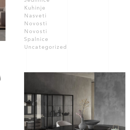
Jedilnice
Kuhinje
Nasveti
Novosti
Novosti
Spalnice
Uncategorized
j
a