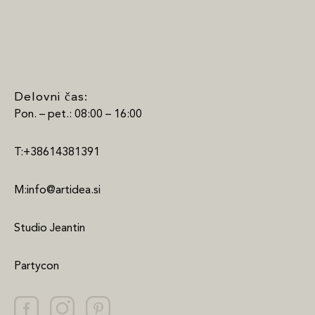
Delovni čas:
Pon. – pet.: 08:00 – 16:00
T:+38614381391
M:info@artidea.si
Studio Jeantin
Partycon