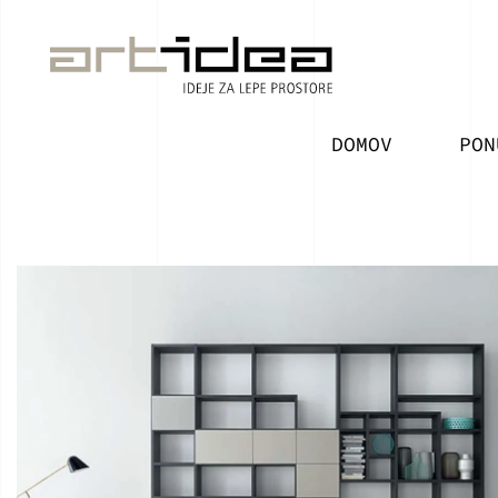
Skip
to
the
content
DOMOV
PON