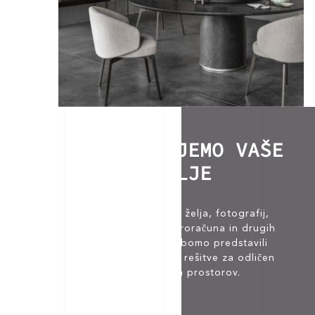
URESNIČUJEMO VAŠE
ŽELJE
Na podlagi vaših želja, fotografij,
tlorisov, vašega proračuna in drugih
dejavnikov, vam bomo predstavili
optimalne ideje in rešitve za odličen
dizajn vaših prostorov.