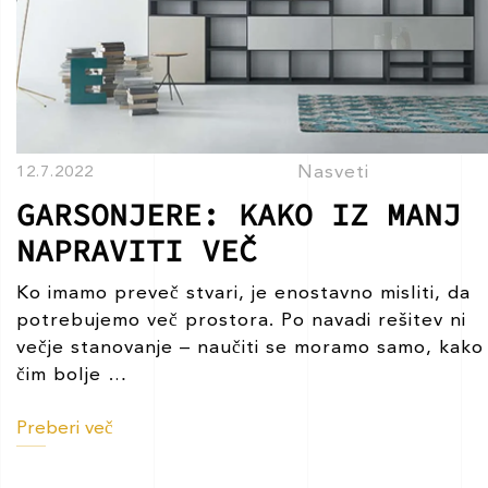
Nasveti
12.7.2022
GARSONJERE: KAKO IZ MANJ
NAPRAVITI VEČ
Ko imamo preveč stvari, je enostavno misliti, da
potrebujemo več prostora. Po navadi rešitev ni
večje stanovanje – naučiti se moramo samo, kako
GARSONJERE:
čim bolje
…
KAKO
Preberi več
IZ
MANJ
NAPRAVITI