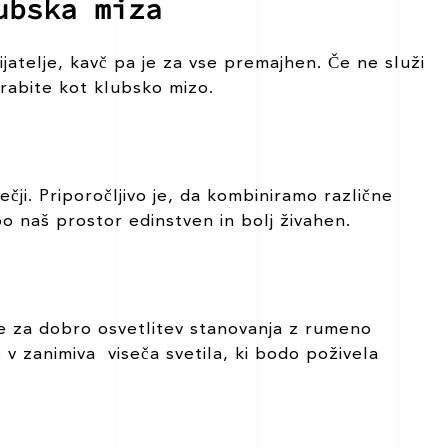
ubska miza
ijatelje, kavč pa je za vse premajhen. Če ne služi
orabite kot klubsko mizo.
čji. Priporočljivo je, da kombiniramo različne
bo naš prostor edinstven in bolj živahen.
te za dobro osvetlitev stanovanja z rumeno
e v zanimiva viseča svetila, ki bodo poživela