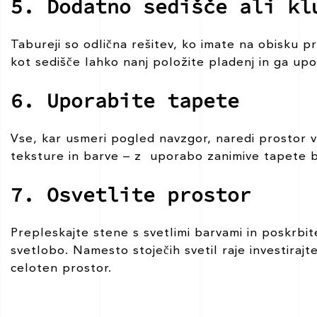
5. Dodatno sedišče ali kl
Tabureji so odlična rešitev, ko imate na obisku pr
kot sedišče lahko nanj položite pladenj in ga up
6. Uporabite tapete
Vse, kar usmeri pogled navzgor, naredi prostor ve
teksture in barve – z uporabo zanimive tapete 
7. Osvetlite prostor
Prepleskajte stene s svetlimi barvami in poskrbi
svetlobo. Namesto stoječih svetil raje investirajt
celoten prostor.