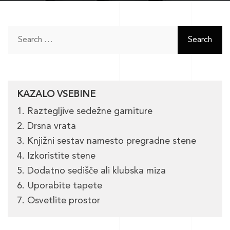
Search
for:
KAZALO VSEBINE
1. Raztegljive sedežne garniture
2. Drsna vrata
3. Knjižni sestav namesto pregradne stene
4. Izkoristite stene
5. Dodatno sedišče ali klubska miza
6. Uporabite tapete
7. Osvetlite prostor