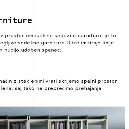
rniture
v prostor umestili še sedežno garnituro, je to
egljive sedežne garniture Ditre imitirajo linije
 in nudijo udoben spanec.
čin z steklenimi vrati skrijemo spalni prostor
klena, saj tako ne preprečimo prehajanja