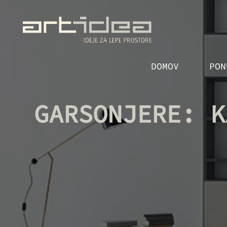
Skip
to
the
content
DOMOV
PON
GARSONJERE: K