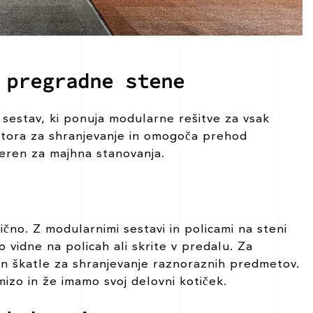
 pregradne stene
i sestav, ki ponuja modularne rešitve za vsak
stora za shranjevanje in omogoča prehod
meren za majhna stanovanja.
čno. Z modularnimi sestavi in policami na steni
 vidne na policah ali skrite v predalu. Za
 in škatle za shranjevanje raznoraznih predmetov.
mizo in že imamo svoj delovni kotiček.