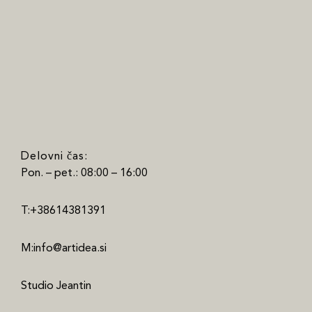
Delovni čas:
Pon. – pet.: 08:00 – 16:00
T:+38614381391
M:info@artidea.si
Studio Jeantin