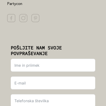
Partycon
POŠLJITE NAM SVOJE
POVPRAŠEVANJE