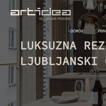
Skip
to
the
content
DOMOV
PON
LUKSUZNA REZ
LJUBLJANSKI 