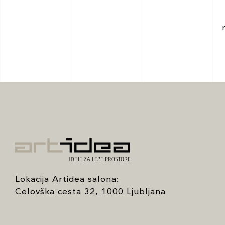
Lokacija Artidea salona:
Celovška cesta 32, 1000 Ljubljana