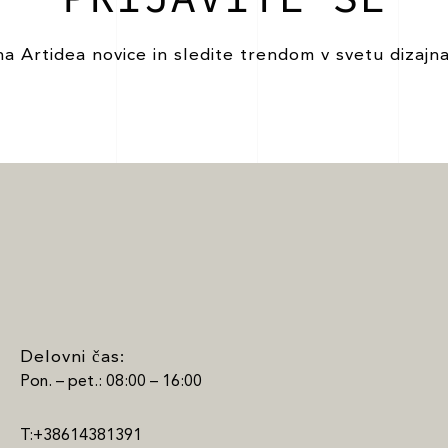
na Artidea novice in sledite trendom v svetu dizajna
Delovni čas:
Pon. – pet.: 08:00 – 16:00
T:+38614381391