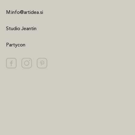
M:info@artidea.si
Studio Jeantin
Partycon