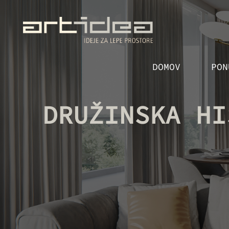
Skip
to
the
content
DOMOV
PON
DRUŽINSKA HI