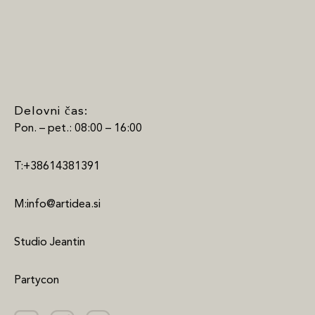
Delovni čas:
Pon. – pet.: 08:00 – 16:00
T:+38614381391
M:info@artidea.si
Studio Jeantin
Partycon