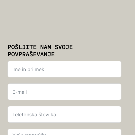
POŠLJITE NAM SVOJE
POVPRAŠEVANJE