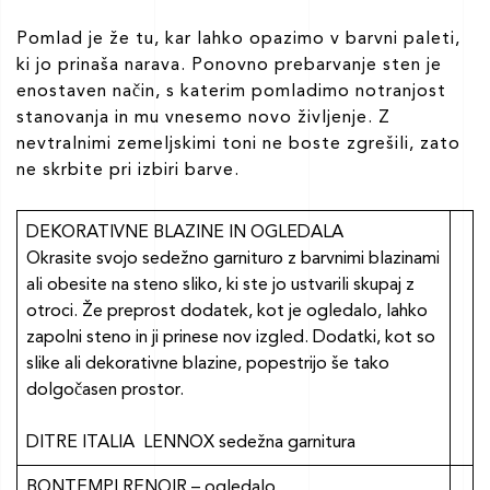
Pomlad je že tu, kar lahko opazimo v barvni paleti,
ki jo prinaša narava. Ponovno prebarvanje sten je
enostaven način, s katerim pomladimo notranjost
stanovanja in mu vnesemo novo življenje. Z
nevtralnimi zemeljskimi toni ne boste zgrešili, zato
ne skrbite pri izbiri barve.
DEKORATIVNE BLAZINE IN OGLEDALA
Okrasite svojo sedežno garnituro z barvnimi blazinami
ali obesite na steno sliko, ki ste jo ustvarili skupaj z
otroci. Že preprost dodatek, kot je ogledalo, lahko
zapolni steno in ji prinese nov izgled. Dodatki, kot so
slike ali dekorativne blazine, popestrijo še tako
dolgočasen prostor.
DITRE ITALIA LENNOX sedežna garnitura
BONTEMPI RENOIR – ogledalo