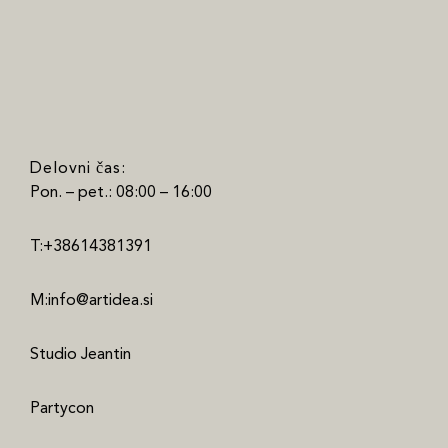
Delovni čas:
Pon. – pet.: 08:00 – 16:00
T:+38614381391
M:info@artidea.si
Studio Jeantin
Partycon