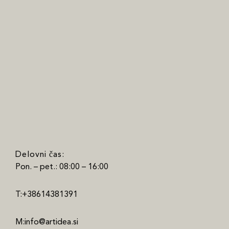
Delovni čas:
Pon. – pet.: 08:00 – 16:00
T:+38614381391
M:info@artidea.si