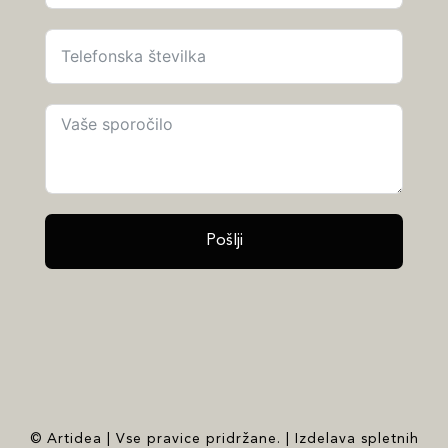
Pošlji
© Artidea | Vse pravice pridržane. | Izdelava spletnih