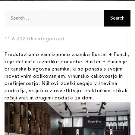
Search
for:
11.6.2023
Uncategorized
Predstavljamo vam izjemno znamko Buster + Punch,
ki je del naše raznolike ponudbe. Buster + Punch je
britanska blagovna znamka, ki se ponaša s svojim
inovativnim oblikovanjem, vrhunsko kakovostjo in
prefinjenostjo. Njihovi izdelki segajo v številna
področja, vključno z osvetlitvijo, električnimi stikali,
ročaji vrat in drugimi dodatki za dom.